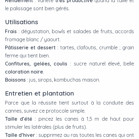
Rendement
: variété
très productive
quand la taille et
le palissage sont bien gérés.
Utilisations
Frais
: dégustation, bowls et salades de fruits, accords
fromage blanc / yaourt.
Pâtisserie et dessert
: tartes, clafoutis, crumble ; grain
ferme qui tient bien.
Confitures, gelées, coulis
: sucre naturel élevé, belle
coloration noire
.
Boissons
: jus, sirops, kombuchas maison.
Entretien et plantation
Parce que la réussite tient surtout à la conduite des
cannes, suivez ce protocole simple.
Taille d’été
: pincez les canes à 1,5 m de haut pour
stimuler les latérales (plus de fruits).
Taille d’hiver
: supprimez au ras toutes les canes qui ont