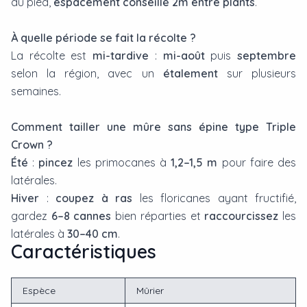
au pied,
espacement conseillé 2m entre plants
.
À quelle période se fait la récolte ?
La récolte est
mi-tardive
:
mi-août
puis
septembre
selon la région, avec un
étalement
sur plusieurs
semaines.
Comment tailler une mûre sans épine type Triple
Crown ?
Été
:
pincez
les primocanes à
1,2–1,5 m
pour faire des
latérales.
Hiver
:
coupez à ras
les floricanes ayant fructifié,
gardez
6–8 cannes
bien réparties et
raccourcissez
les
latérales à
30–40 cm
.
Caractéristiques
Espèce
Mûrier