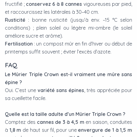
fructifié ;
conservez 6 à 8 cannes
vigoureuses par pied,
et raccourcissez les latérales à 30–40 cm.
Rusticité
: bonne rusticité (jusqu’à env. –15 °C selon
conditions) ; plein soleil ou légère mi-ombre (le soleil
améliore sucre et arôme).
Fertilisation
: un compost mûr en fin d’hiver ou début de
printemps suffit souvent ; éviter l’excès d’azote.
FAQ
Le Mûrier Triple Crown est-il vraiment une mûre sans
épine ?
Oui. C’est une
variété sans épines
, très appréciée pour
sa cueillette facile.
Quelle est la taille adulte d’un Mûrier Triple Crown ?
Comptez des
cannes de 3 à 4,5 m
en saison, conduites
à
1,8 m
de haut sur fil, pour une
envergure de 1 à 1,5 m