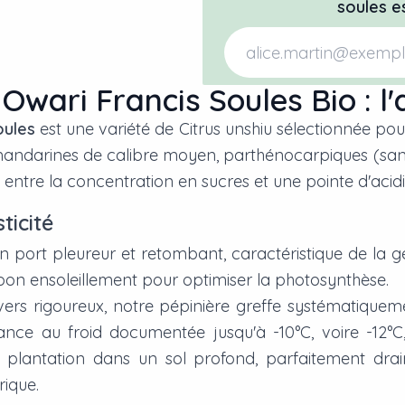
soules
es
wari Francis Soules Bio : l'
oules
est une variété de
Citrus unshiu
sélectionnée pour
s mandarines de calibre moyen, parthénocarpiques (san
entre la concentration en sucres et une pointe d'acidit
ticité
 un port pleureur et retombant, caractéristique de la g
 bon ensoleillement pour optimiser la photosynthèse.
vers rigoureux, notre pépinière greffe systématiquem
tance au froid documentée jusqu'à -10°C, voire -12°C
plantation dans un sol profond, parfaitement drain
rique.