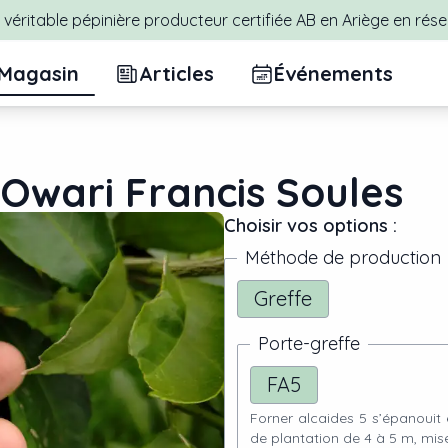
véritable pépinière producteur certifiée AB en Ariège en rése
Magasin
Articles
Événements
wari Francis Soules
Choisir vos options :
Méthode de production
Greffe
Porte-greffe
FA5
Forner alcaides 5 s’épanouit
de plantation de 4 à 5 m, mise