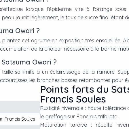
ffectue lorsque l'épiderme vire à l'orange sous l'
u jaunit légèrement, le taux de sucre final étant déjà
suma Owari ?
 plantez cet agrume en exposition très ensoleillée. A
'accumulation de la chaleur nécessaire à la bonne matu
r Satsuma Owari ?
a taille se limite à un éclaircissage de la ramure. S
raccourcissez les branches basses retombantes pour évite
Points forts du Sa
Francis Soules
Rusticité hivernale : haute tolérance 
le greffage sur
Poncirus trifoliata
.
i Francis Soules
Maturation tardive : récolte hiv