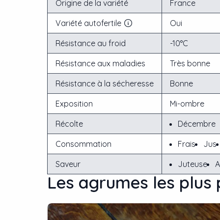
Origine de la variété
France
Variété autofertile
Oui
Résistance au froid
-10°C
Résistance aux maladies
Très bonne
Résistance à la sécheresse
Bonne
Exposition
Mi-ombre
Récolte
Décembre
Consommation
Frais
Jus
Saveur
Juteuse
A
Les
agrume
s les plus