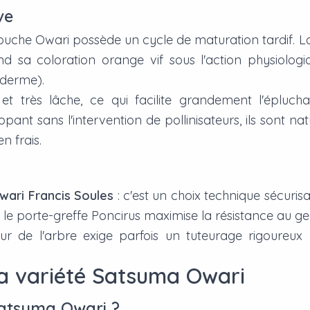
ve
ouche Owari possède un cycle de maturation tardif. L
d sa coloration orange vif sous l'action physiologi
iderme).
 très lâche, ce qui facilite grandement l'épluchag
pant sans l'intervention de pollinisateurs, ils sont 
 frais.
ari Francis Soules
: c'est un choix technique sécuri
 le porte-greffe
Poncirus
maximise la résistance au ge
eur de l'arbre exige parfois un tuteurage rigoureux
 la variété Satsuma Owari
Satsuma Owari ?