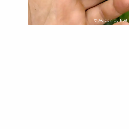
©
Au coin du fruit