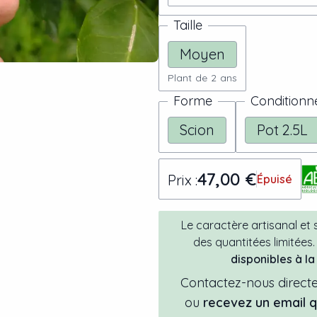
Taille
Moyen
Plant de 2 ans
Forme
Condition
Scion
Pot 2.5L
47,00 €
Prix :
Épuisé
Le caractère artisanal et
des quantitées limitées.
disponibles à l
Contactez-nous directe
ou
recevez un email 