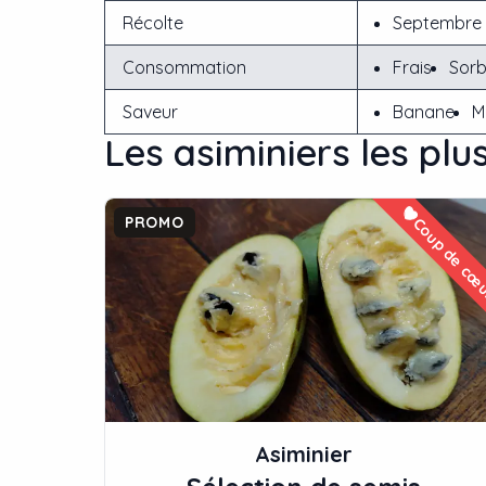
Récolte
Septembre 
Consommation
Frais
Sorb
Saveur
Banane
M
Les
asiminier
s les plu
PROMO
Coup de cœ
Asiminier