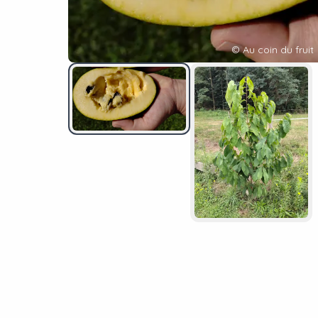
©
Au coin du fruit