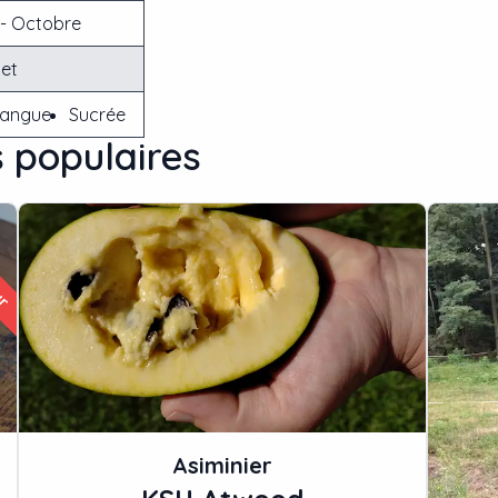
- Octobre
et
angue
Sucrée
s populaires
ur
Asiminier