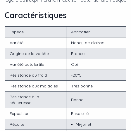
légère qu'il exprimera le mieux son potentiel aromatique
.
Caractéristiques
Espèce
Abricotier
Variété
Nancy de clairac
Origine de la variété
France
Variété autofertile
Oui
Résistance au froid
-20°C
Résistance aux maladies
Très bonne
Résistance à la
Bonne
sécheresse
Exposition
Ensoleillé
Récolte
Mi-juillet