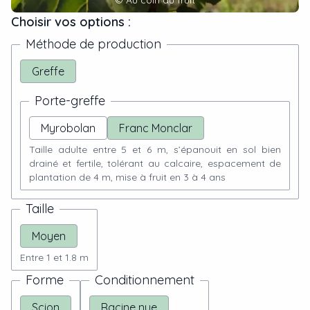
©
Au coin du fruit
Choisir vos options :
Méthode de production
Greffe
Porte-greffe
Myrobolan
Franc Monclar
Taille adulte entre 5 et 6 m, s’épanouit en sol bien
drainé et fertile, tolérant au calcaire, espacement de
plantation de 4 m, mise à fruit en 3 à 4 ans
Taille
Moyen
Entre 1 et 1.8 m
Forme
Conditionnement
Scion
Racine nue