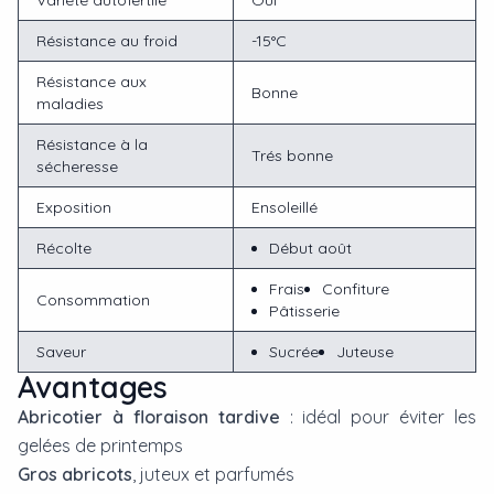
Variété autofertile
Oui
Résistance au froid
-15°C
Résistance aux
Bonne
maladies
Résistance à la
Trés bonne
sécheresse
Exposition
Ensoleillé
Récolte
Début août
Frais
Confiture
Consommation
Pâtisserie
Saveur
Sucrée
Juteuse
Avantages
Abricotier à floraison tardive
: idéal pour éviter les
gelées de printemps
Gros abricots
, juteux et parfumés