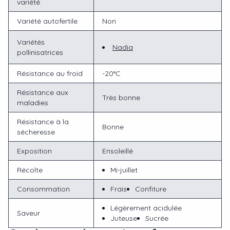
variété
Variété autofertile
Non
Variétés
Nadia
pollinisatrices
Résistance au froid
-20°C
Résistance aux
Très bonne
maladies
Résistance à la
Bonne
sécheresse
Exposition
Ensoleillé
Récolte
Mi-juillet
Consommation
Frais
Confiture
Légèrement acidulée
Saveur
Juteuse
Sucrée