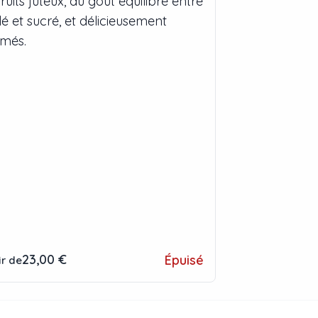
ruits juteux, au goût équilibré entre
lé et sucré, et délicieusement
més.
23,00 €
Épuisé
ir de