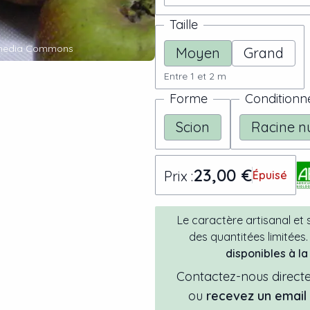
Taille
kimedia Commons
Moyen
Grand
Entre 1 et 2 m
Forme
Condition
Scion
Racine n
23,00 €
Prix :
Épuisé
Le caractère artisanal et
des quantitées limitées.
disponibles à l
Contactez-nous directe
ou
recevez un emai