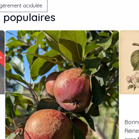
gèrement acidulée
s populaires
ur
Bonne
Reine