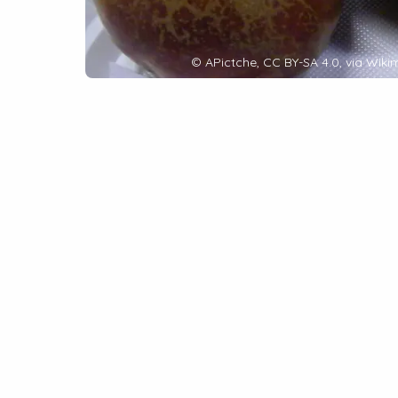
©
APictche, CC BY-SA 4.0, via Wi