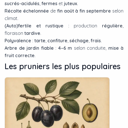
sucrés-acidulés
,
fermes
et
juteux
.
Récolte échelonnée
de
fin août à fin septembre
selon
climat.
(Auto)fertile et rustique
: production
régulière
,
floraison
tardive
.
Polyvalence
:
tarte
,
confiture
,
séchage
,
frais
.
Arbre de jardin fiable
:
4–6 m
selon conduite,
mise à
fruit correcte
.
Les
prunier
s les plus populaires