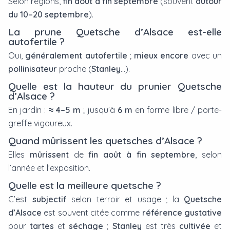
Selon régions,
fin août à fin septembre
(souvent
autour
du 10–20 septembre
).
La prune Quetsche d’Alsace est-elle
autofertile ?
Oui,
généralement autofertile
;
mieux encore
avec un
pollinisateur
proche (
Stanley
…).
Quelle est la hauteur du prunier Quetsche
d’Alsace ?
En jardin :
≈ 4–5 m
; jusqu’à
6 m
en forme libre / porte-
greffe vigoureux.
Quand mûrissent les quetsches d’Alsace ?
Elles
mûrissent
de
fin août à fin septembre
, selon
l’année et l’exposition.
Quelle est la meilleure quetsche ?
C’est
subjectif
selon terroir et usage ; la
Quetsche
d’Alsace
est souvent citée comme
référence gustative
pour
tartes
et
séchage
;
Stanley
est très
cultivée
et