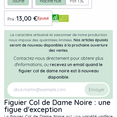
Touffe
Racine nue
Pot 1.3L
13,00 €
Épuisé
Prix :
Le caractère artisanal et saisonnier de notre production
nous impose des quantitées limitées.
Nos articles épuisés
seront de nouveau disponibles à la prochaine ouverture
des ventes.
Contactez-nous directement pour obtenir plus
d'informations, ou
recevez un email quand
le
figuier
col de dame noire
est à nouveau
disponible.
Envoyer
Figuier Col de Dame Noire : une
figue d'exception
Le
figuier Col de Dame Noire
est une
variété unifère