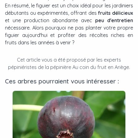
En résumé, le figuier est un choix idéal pour les jardiniers
débutants ou expérimentés, offrant des
fruits délicieux
et une production abondante avec
peu d'entretien
nécessaire. Alors pourquoi ne pas planter votre propre
figuier aujourd'hui et profiter des récoltes riches en
fruits dans les années à venir ?
Cet article vous a été proposé par les
experts
pépiniéristes
de la
pépinière
Au coin du fruit
en
Ariège
.
Ces arbres pourraient vous intéresser :