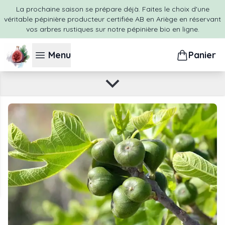
La prochaine saison se prépare déjà. Faites le choix d'une
Choisir la variété de figuier idéale pour votre jardin
véritable pépinière producteur certifiée AB en Ariège en réservant
Variétés de figuiers les plus appropriées pour les fruits
vos arbres rustiques sur notre pépinière bio en ligne.
secs
Menu
Panier
Conclusion