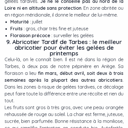
gelées tardives.
Je ne le conseille pas au nord de la
Loire ni en altitude sans protection
. En zone abritée ou
en région méridionale, il donne le meilleur de lui-même.
Maturité
: juillet
Fruits
: gros, chair très fine et juteuse
Floraison précoce
: surveiller les gelées
9. Abricotier Tardif de Tarbes : le meilleur
abricotier pour éviter les gelées de
printemps
Celui-là, on le connaît bien. Il est né dans la région de
Tarbes, à deux pas de notre pépinière en Ariège. Sa
floraison a lieu
fin mars, début avril, soit deux à trois
semaines après la plupart des autres abricotiers
.
Dans les zones à risque de gelées tardives, ce décalage
peut faire toute la différence entre une récolte et rien du
tout.
Les fruits sont gros à très gros, avec une peau orangée
rehaussée de rouge au soleil. La chair est ferme, juteuse,
sucrée, bien parfumée. Bonne résistance à la moniliose,
ce qui simplifie l'entretien en conduite bio. Autofertile,