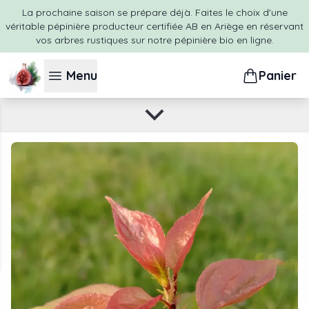
La prochaine saison se prépare déjà. Faites le choix d'une
FAQ : les questions les plus posées sur l’abricotier
véritable pépinière producteur certifiée AB en Ariège en réservant
vos arbres rustiques sur notre pépinière bio en ligne.
Acheter un abricotier en ligne
Menu
Panier
Conclusion : quelle est la meilleure variété d’abricotier ?