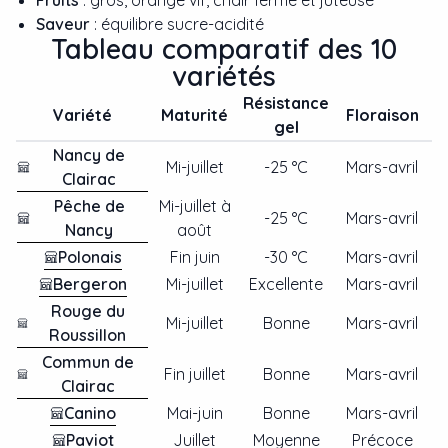
Saveur
: équilibre sucre-acidité
Tableau comparatif des 10
variétés
Résistance
Variété
Maturité
Floraison
gel
Nancy de
Mi-juillet
-25 °C
Mars-avril
Clairac
Pêche de
Mi-juillet à
-25 °C
Mars-avril
Nancy
août
Polonais
Fin juin
-30 °C
Mars-avril
Bergeron
Mi-juillet
Excellente
Mars-avril
Rouge du
Mi-juillet
Bonne
Mars-avril
Roussillon
Commun de
Fin juillet
Bonne
Mars-avril
Clairac
Canino
Mai-juin
Bonne
Mars-avril
Paviot
Juillet
Moyenne
Précoce