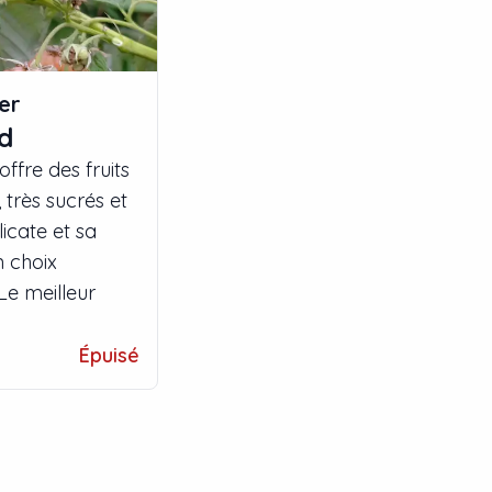
er
ld
ffre des fruits
 très sucrés et
icate et sa
n choix
Le meilleur
Épuisé