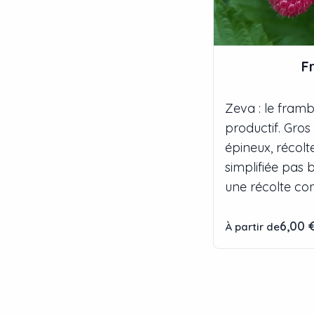
F
Zeva : le framb
productif. Gros 
épineux, récolt
simplifiée pas 
une récolte con
6,00 
À partir de