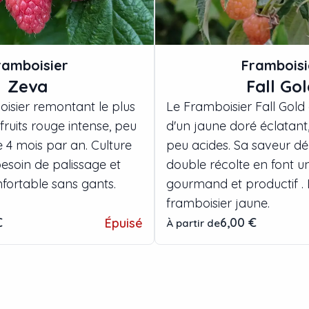
ramboisier
Framboisi
Zeva
Fall Go
oisier remontant le plus
Le Framboisier Fall Gold o
fruits rouge intense, peu
d'un jaune doré éclatant,
e 4 mois par an. Culture
peu acides. Sa saveur dél
besoin de palissage et
double récolte en font u
fortable sans gants.
gourmand et productif . 
framboisier jaune.
€
6,00 €
Épuisé
À partir de